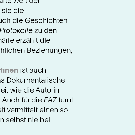
rte Welt der
 sie die
auch die Geschichten
Protokolle
zu den
ärfe erzählt die
echlichen Beziehungen,
tinen
ist auch
 das Dokumentarische
i, wie die Autorin
. Auch für die
FAZ
turnt
t vermittelt einen so
n selbst nie bei