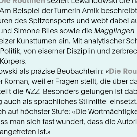
Die Routinen
seziert Lewandowski die ha
Am Beispiel der Turnerin Amik beschreibt
turen des Spitzensports und webt dabei 
und Simone Biles sowie die
Magglingen 
er Kunstturnen ein. Mit analytischer Sch
Politik, von eiserner Disziplin und zerbr
Körpers.
owski als präzise Beobachterin: «
Die Rou
r Roman, weil er Fragen stellt, die über
eilt die
NZZ.
Besonders gelungen ist dabe
 auch als sprachliches Stilmittel einsetzt
h auf höchster Stufe: «Die Wortmächtigkei
ss man sich fast wundert, dass die Autori
ngetreten ist.»